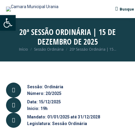
Busque
Search:
Abrir a barra de ferramentas
20ª SESSÃO ORDINÁRIA | 15 DE
DEZEMBRO DE 2025
Início
Sessão Ordinária
20ª Sessão Ordinária | 15…
Você está aqui:
Sessão: Ordinária
Número: 20/2025
Data: 15/12/2025
Inicio: 19h
Mandato: 01/01/2025 até 31/12/2028
Legislatura: Sessão Ordinária