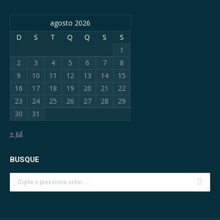
opens
opens
opens
agosto 2026
in
in
in
new
new
new
D
S
T
Q
Q
S
S
window
window
window
1
2
3
4
5
6
7
8
9
10
11
12
13
14
15
16
17
18
19
20
21
22
23
24
25
26
27
28
29
30
31
« jul
BUSQUE
Search: