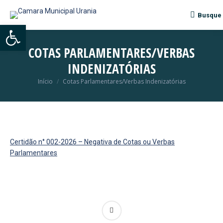
Busque
Search:
Abrir a barra de ferramentas
COTAS PARLAMENTARES/VERBAS
INDENIZATÓRIAS
Início
Cotas Parlamentares/Verbas Indenizatórias
Você está aqui:
Certidão n° 002-2026 – Negativa de Cotas ou Verbas
Parlamentares