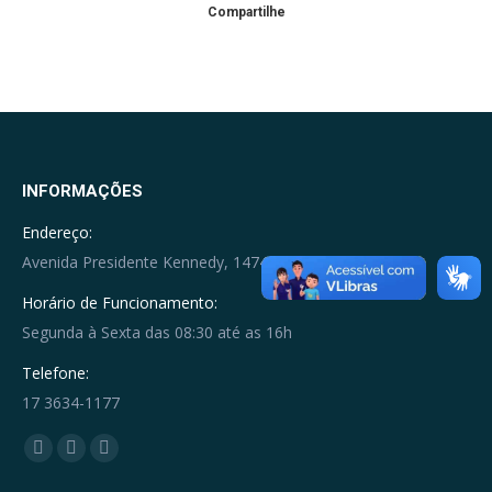
Compartilhe
INFORMAÇÕES
Endereço:
Avenida Presidente Kennedy, 1474, Urânia
Horário de Funcionamento:
Segunda à Sexta das 08:30 até as 16h
Telefone:
17 3634-1177
Encontre-nos em:
Facebook
YouTube
Whatsapp
page
page
page