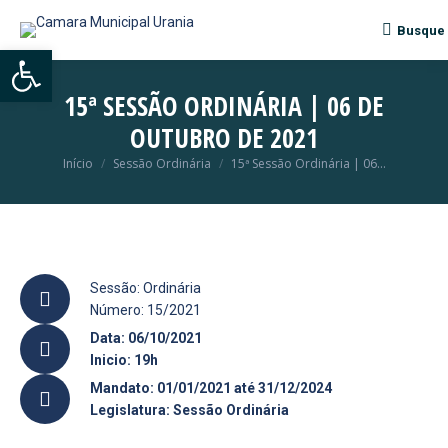
Busque
Search:
Abrir a barra de ferramentas
15ª SESSÃO ORDINÁRIA | 06 DE
OUTUBRO DE 2021
Início
Sessão Ordinária
15ª Sessão Ordinária | 06…
Você está aqui:
Sessão: Ordinária
Número: 15/2021
Data: 06/10/2021
Inicio: 19h
Mandato: 01/01/2021 até 31/12/2024
Legislatura: Sessão Ordinária