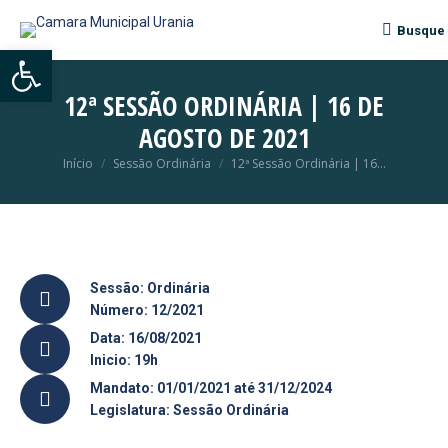
Busque
Search:
Abrir a barra de ferramentas
12ª SESSÃO ORDINÁRIA | 16 DE
AGOSTO DE 2021
Início
Sessão Ordinária
12ª Sessão Ordinária | 16…
Você está aqui:
Sessão: Ordinária
Número: 12/2021
Data: 16/08/2021
Inicio: 19h
Mandato: 01/01/2021 até 31/12/2024
Legislatura: Sessão Ordinária