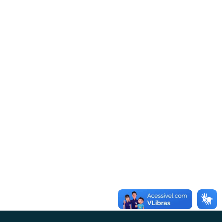
7ª Sessão Ordinária | 05 de maio de
2025
Sessão Ordinária
Por
ademar
6 de maio de 2025
Sessão: Ordinária Número: 07/2025Data: 05/05/2025
Inicio: 19hMandato: 01/01/2025 até 31/12/2028
Legislatura: Sessão OrdináriaNo dia 05 de maio de 2025,
realizou-se a 7.ª Sessão Ordinária da Câmara Municipal
de Urânia, no Plenário “Antônio Luiz Cintra”, do
Legislativo Municipal. Presidida pelo Vereador David
Rodrigues Meneses e secretariado pelo Vereador
Everton Rodrigues da Silva, estiveram presentes os
seguintes…