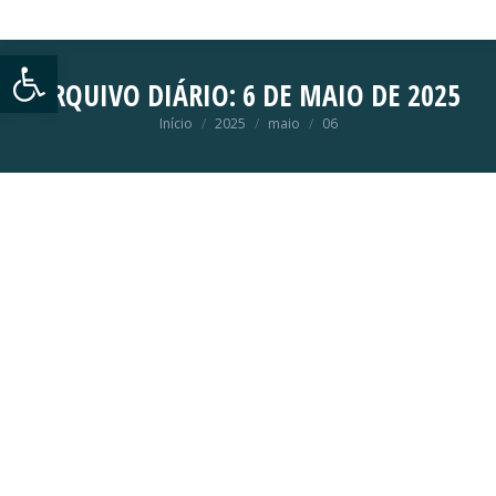
Abrir a barra de ferramentas
ARQUIVO DIÁRIO:
6 DE MAIO DE 2025
Início
2025
maio
06
Você está aqui: