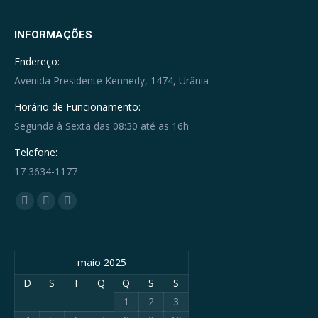
INFORMAÇÕES
Endereço:
Avenida Presidente Kennedy, 1474, Urânia
Horário de Funcionamento:
Segunda à Sexta das 08:30 até as 16h
Telefone:
17 3634-1177
Encontre-nos em:
Facebook
YouTube
Whatsapp
page
page
page
opens
opens
opens
maio 2025
in
in
in
new
new
new
D
S
T
Q
Q
S
S
window
window
window
1
2
3