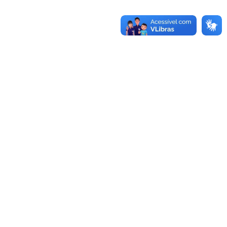
Evilaine Silva Faria Gomes
Controladora Interna
Por
jrnin
9 de março de 2026
Administrativo Evilaine Silva Faria Gomes Controladora
Interna (Efetiva) – 17 3634-1177 Av. Presidente
Kennedy, Centro, 1474, Urania Admisão (02/02/2026)
Carga Horária: 20h