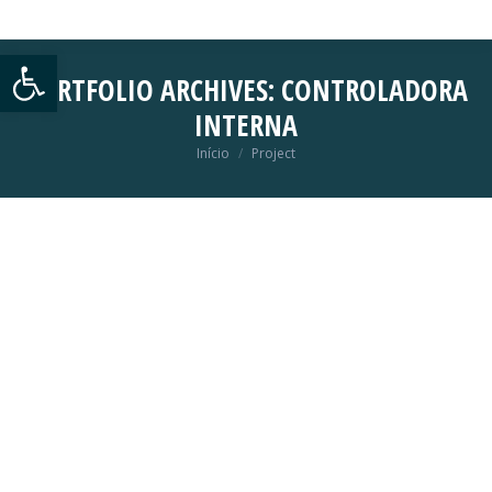
Abrir a barra de ferramentas
PORTFOLIO ARCHIVES:
CONTROLADORA
INTERNA
Início
Project
Você está aqui: