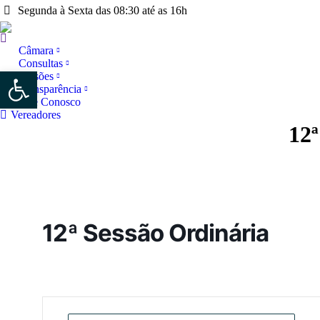
Segunda à Sexta das 08:30 até as 16h
Câmara
Consultas
Abrir a barra de ferramentas
Sessões
Transparência
Fale Conosco
Vereadores
12ª
12ª Sessão Ordinária