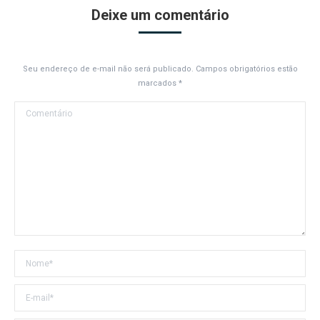
Deixe um comentário
Seu endereço de e-mail não será publicado. Campos obrigatórios estão
marcados
*
Comentário
Nome *
E-mail *