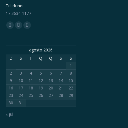
Telefone:
17 3634-1177
Encontre-nos em:
Facebook
YouTube
Whatsapp
page
page
page
opens
opens
opens
agosto 2026
in
in
in
new
new
new
D
S
T
Q
Q
S
S
window
window
window
1
2
3
4
5
6
7
8
9
10
11
12
13
14
15
16
17
18
19
20
21
22
23
24
25
26
27
28
29
30
31
« jul