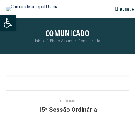
Busque
Search:
Abrir a barra de ferramentas
COMUNICADO
Início
Photo Album
Comunicado
Você está aqui:
Navegação
PRÓXIMO
do
15ª Sessão Ordinária
Próximo
álbum:
Álbum