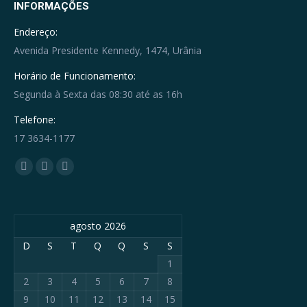
INFORMAÇÕES
Endereço:
Avenida Presidente Kennedy, 1474, Urânia
Horário de Funcionamento:
Segunda à Sexta das 08:30 até as 16h
Telefone:
17 3634-1177
Encontre-nos em:
Facebook
YouTube
Whatsapp
page
page
page
opens
opens
opens
agosto 2026
in
in
in
new
new
new
D
S
T
Q
Q
S
S
window
window
window
1
2
3
4
5
6
7
8
9
10
11
12
13
14
15