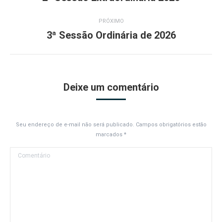
anterior:
Álbum
PRÓXIMO
3ª Sessão Ordinária de 2026
Próximo
álbum:
Deixe um comentário
Seu endereço de e-mail não será publicado. Campos obrigatórios estão
marcados
*
Comentário