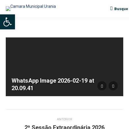
Busque
Search:
Abrir a barra de ferramentas
WhatsApp Image 2026-02-19 at
20.09.41
Navegação
ANTERIOR
do
2ª Sessão Extraordinária 2026
Álbum