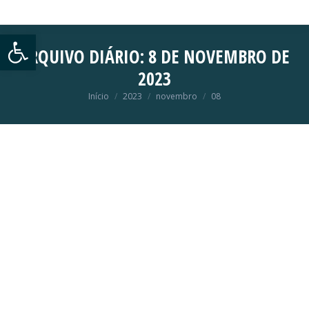
Abrir a barra de ferramentas
ARQUIVO DIÁRIO:
8 DE NOVEMBRO DE
2023
Início
2023
novembro
08
Você está aqui: