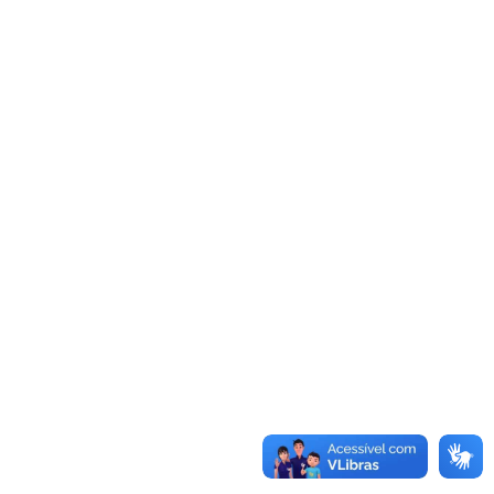
17ª Sessão Ordinária | 06 de
novembro de 2023
Sessão Ordinária
Por
ademar
8 de novembro de 2023
Sessão: Ordinária Número: 17/2023Data: 06/11/23
Inicio: 19hMandato: 01/01/2021 até 31/12/2024
Legislatura: Sessão OrdináriaNo dia 06 de novembro de
2023, realizou-se a 17ª Sessão Ordinária da Câmara
Municipal de Urânia, no Plenário “Antônio Luiz Cintra”, do
Legislativo Municipal, presidida pela Vereadora Katia
Cristina Siebra e secretariada pelo Vereador David
Rodrigues Meneses. Estiveram presentes os Senhores
Vereadores:…