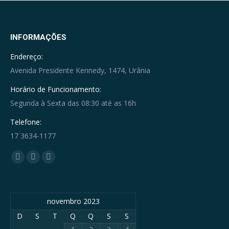
INFORMAÇÕES
Endereço:
Avenida Presidente Kennedy, 1474, Urânia
Horário de Funcionamento:
Segunda à Sexta das 08:30 até as 16h
Telefone:
17 3634-1177
Encontre-nos em:
Facebook
YouTube
Whatsapp
page
page
page
opens
opens
opens
novembro 2023
in
in
in
new
new
new
D
S
T
Q
Q
S
S