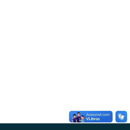
9ª Sessão Ordinária | 05 de junho de
2023
Sessão Ordinária
Por
ademar
6 de junho de 2023
Sessão: Ordinária Número: 09/2023Data: 05/06/23
Inicio: 19hMandato: 01/01/2021 até 31/12/2024
Legislatura: Sessão OrdináriaNo dia 05 de junho de 2023,
realizou-se a 9ª Sessão Ordinária da Câmara Municipal
de Urânia, no Plenário “Antônio Luiz Cintra”, do
Legislativo Municipal, presidida pela Vereadora Katia
Cristina Siebra e secretariada pelo Vereador David
Rodrigues Meneses. Estiveram presentes os Senhores
Vereadores:…