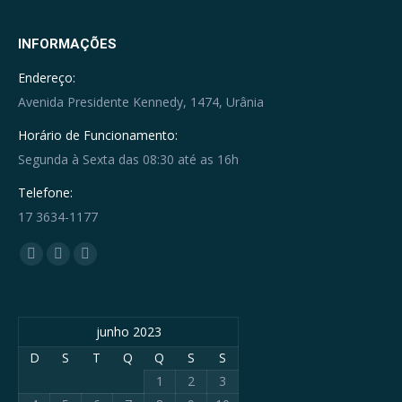
INFORMAÇÕES
Endereço:
Avenida Presidente Kennedy, 1474, Urânia
Horário de Funcionamento:
Segunda à Sexta das 08:30 até as 16h
Telefone:
17 3634-1177
Encontre-nos em:
Facebook
YouTube
Whatsapp
page
page
page
opens
opens
opens
junho 2023
in
in
in
new
new
new
D
S
T
Q
Q
S
S
window
window
window
1
2
3