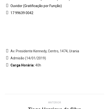
Ouvidor (Gratificação por Função)
17 99639 0042
Av. Presidente Kennedy, Centro, 1474, Urania
Admisão (14/01/2019)
Carga Horária:
40h
Project
ANTERIOR
navigation
Previous