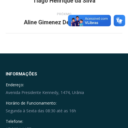
Tiago Henrique da Silva
project:
PRÓXIMO
Aline Gimenez De Aquino lroldi
Next
project:
INFORMAÇÕES
Endereço:
Avenida Presidente Kennedy, 1474, Urânia
Horário de Funcionamento:
Segunda à Sexta das 08:30 até as 16h
Telefone: