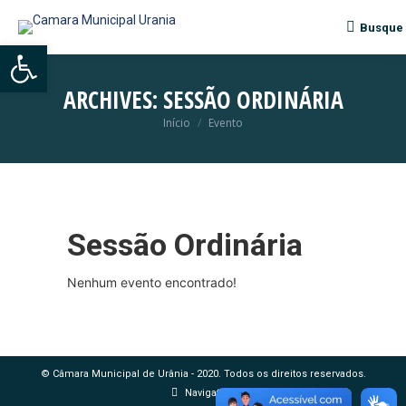
Busque
Search:
Abrir a barra de ferramentas
ARCHIVES:
SESSÃO ORDINÁRIA
Início
Evento
Você está aqui:
Sessão Ordinária
Nenhum evento encontrado!
© Câmara Municipal de Urânia - 2020. Todos os direitos reservados.
Navigation