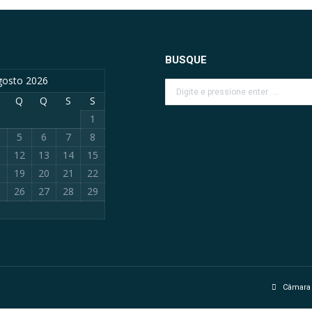
BUSQUE
gosto 2026
Search:
Q
Q
S
S
1
5
6
7
8
1
12
13
14
15
8
19
20
21
22
5
26
27
28
29
Câmara