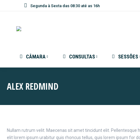
Segunda à Sexta das 08:30 até as 16h
CÂMARA
CONSULTAS
SESSÕES
ALEX REDMIND
Nullam rutrum velit. Maecenas sit amet tincidunt elit. Pellentesque
elit lorem ipsum urabitur quis rhoncus tellus, quis lorem ipsum for 