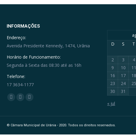
INFORMAÇÕES
a
Endereço:
D
S
T
Avenida Presidente Kennedy, 1474, Urânia
Horário de Funcionamento:
2
3
4
Segunda à Sexta das 08:30 até as 16h
9
10
1
16
17
1
Telefone:
23
24
2
17 3634-1177
30
31
Encontre-nos em:
Facebook
YouTube
Whatsapp
« jul
page
page
page
opens
opens
opens
in
in
in
© Câmara Municipal de Urânia - 2020. Todos os direitos reservados.
new
new
new