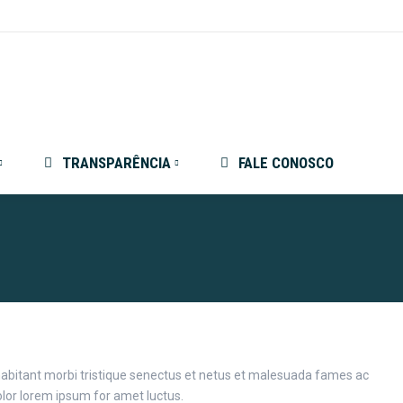
TRANSPARÊNCIA
FALE CONOSCO
 habitant morbi tristique senectus et netus et malesuada fames ac
dolor lorem ipsum for amet luctus.