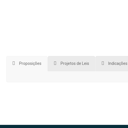
Célio Moreira
Vice-Presidente (PSDB)
E-
Facebook
mail
Proposições
Projetos de Leis
Indicações