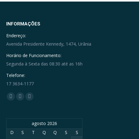
INFORMAÇÕES
Endereço:
Avenida Presidente Kennedy, 1474, Urânia
Horário de Funcionamento:
Segunda à Sexta das 08:30 até as 16h
Telefone:
17 3634-1177
Encontre-nos em:
Facebook
YouTube
Whatsapp
page
page
page
opens
opens
opens
agosto 2026
in
in
in
new
new
new
D
S
T
Q
Q
S
S