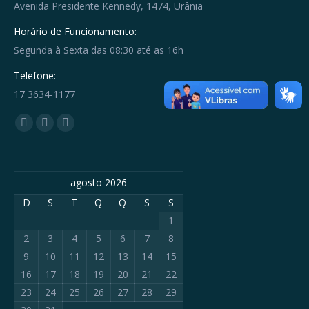
Avenida Presidente Kennedy, 1474, Urânia
Horário de Funcionamento:
Segunda à Sexta das 08:30 até as 16h
Telefone:
17 3634-1177
Encontre-nos em:
Facebook
YouTube
Whatsapp
page
page
page
opens
opens
opens
agosto 2026
in
in
in
new
new
new
D
S
T
Q
Q
S
S
window
window
window
1
2
3
4
5
6
7
8
9
10
11
12
13
14
15
16
17
18
19
20
21
22
23
24
25
26
27
28
29