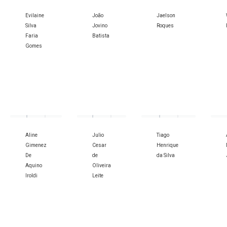
Evilaine
João
Jaelson
Silva
Jovino
Roques
Faria
Batista
Gomes
Aline
Julio
Tiago
Gimenez
Cesar
Henrique
De
de
da Silva
Aquino
Oliveira
lroldi
Leite