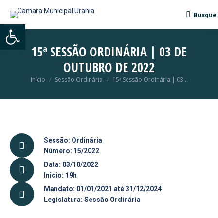
Busque
Search:
Abrir a barra de ferramentas
15ª SESSÃO ORDINÁRIA | 03 DE
OUTUBRO DE 2022
Início
Sessão Ordinária
15ª Sessão Ordinária | 03…
Você está aqui:
Sessão: Ordinária
Número: 15/2022
Data: 03/10/2022
Inicio: 19h
Mandato: 01/01/2021 até 31/12/2024
Legislatura: Sessão Ordinária